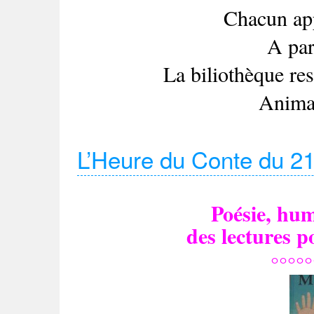
Chacun app
A par
La biliothèque re
Animat
L’Heure du Conte du 2
Poésie, hum
des lectures 
°°°°°