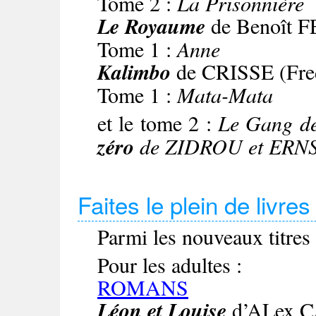
Tome 2 :
La Prisonnière
Le Royaume
de Benoît
Tome 1 :
Anne
Kalimbo
de CRISSE (Fr
Tome 1 :
Mata-Mata
et le tome 2 :
Le Gang de
zéro
de ZIDROU et ERN
Faites le plein de livre
Parmi les nouveaux titres 
Pour les adultes :
ROMANS
Léon et Louise
d’ALex 