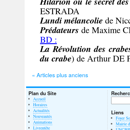
Hilarion ou le secret de
ESTRADA
Lundi mélancolie
de Nic
Prédateurs
de Maxime
BD :
La Révolution des crabe
du crabe
) de Arthur DE
«
Articles plus anciens
Plan du Site
Recherc
Accueil
Horaires
Actualités
Liens
Nouveautés
Foyer So
Animations
Mairie 
Livrentête
UNCBP