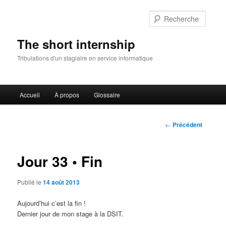
Reche
The short internship
Tribulations d'un stagiaire en service informatique
Menu principal
Accueil
À propos
Glossaire
Aller au contenu principal
Aller au contenu secondaire
Navigation des
←
Précédent
articles
Jour 33 • Fin
Publié le
14 août 2013
Aujourd’hui c’est la fin !
Dernier jour de mon stage à la DSIT.